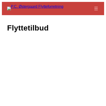
Spring
til
indhold
Flyttetilbud